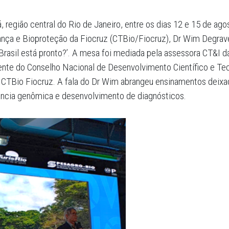
 região central do Rio de Janeiro, entre os dias 12 e 15 de ag
nça e Bioproteção da Fiocruz (CTBio/Fiocruz), Dr Wim Degrave
Brasil está pronto?’. A mesa foi mediada pela assessora CT&I d
ente do Conselho Nacional de Desenvolvimento Científico e Te
TBio Fiocruz. A fala do Dr Wim abrangeu ensinamentos deixad
lância genômica e desenvolvimento de diagnósticos.